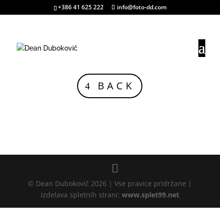
+386 41 625 222
info@foto-dd.com
BACK
© Dean Dubokovič 2026 | Vse pravice pridržane |
Izdelava spletnih strani:
www.splet99.net