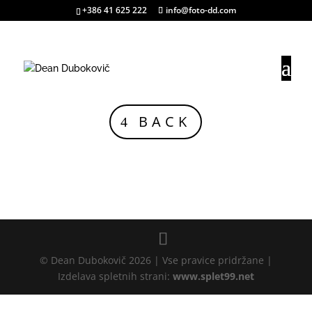
+386 41 625 222
info@foto-dd.com
BACK
© Dean Dubokovič 2026 | Vse pravice pridržane |
Izdelava spletnih strani:
www.splet99.net